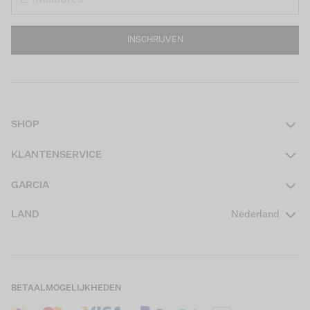
INSCHRIJVEN
SHOP
Dames
KLANTENSERVICE
Heren
Contact
GARCIA
Girls Teens
Veelgestelde vragen
Over ons
LAND
Nederland
Boys Teens
Actievoorwaarden
GARCIA Stories
Girls Kids
Verzending
Our Responsible Journey
Boys Kids
Retourneren
Winkels
BETAALMOGELIJKHEDEN
Sale
Cookies
Careers