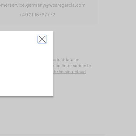
omerservice.germany@wearegarcia.com
+49 21115767772
voor het uitwisselen van productdata en
Bezoek Fashion Cloud om efficiënter samen te
e pagina:
wearegarcia.nl/b2b/fashion-cloud