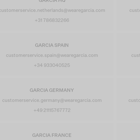
GARCIA HQ
customerservice.netherlands@wearegarcia.com
cust
+31 786832266
GARCIA SPAIN
customerservice.spain@wearegarcia.com
cus
+34 933040525
GARCIA GERMANY
customerservice.germany@wearegarcia.com
cust
+49 21115767772
GARCIA FRANCE