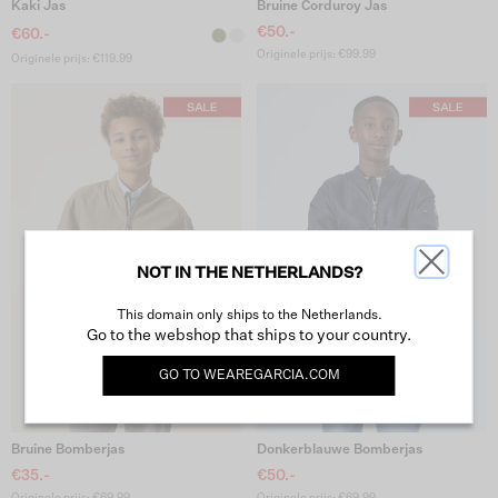
Kaki Jas
Bruine Corduroy Jas
€50.-
€60.-
Originele prijs: €99.99
Originele prijs: €119.99
NOT IN THE NETHERLANDS?
This domain only ships to the Netherlands.
Go to the webshop that ships to your country.
GO TO
WEAREGARCIA.COM
Bruine Bomberjas
Donkerblauwe Bomberjas
€35.-
€50.-
Originele prijs: €69.99
Originele prijs: €69.99