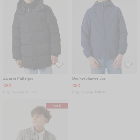
Zwarte Pufferjas
Donkerblauwe Jas
€60.-
€50.-
Originele prijs: €119.99
Originele prijs: €69.99