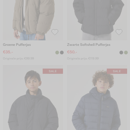
Groene Pufferjas
Zwarte Softshell Pufferjas
€35.-
€50.-
Originele prijs: €99.99
Originele prijs: €119.99