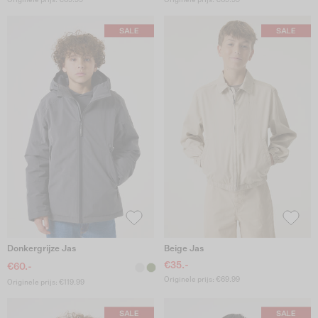
Donkergrijze Jas
Beige Jas
€35.-
€60.-
Originele prijs: €69.99
Originele prijs: €119.99