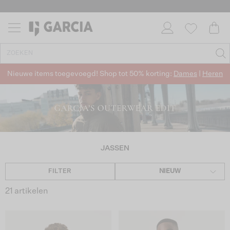
Nieuwe items toegevoegd! Shop tot 50% korting:
Dames
|
Heren
JASSEN
FILTER
NIEUW
21 artikelen