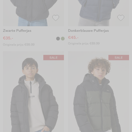
Zwarte Pufferjas
Donkerblauwe Pufferjas
€45.-
€35.-
Originele prijs: €89.99
Originele prijs: €99.99