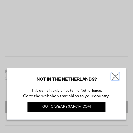
KEEP IN TOUCH
Schrijf je nu in voor onze nieuwsbrief en ontvang €10 korting!
NOT IN THE NETHERLANDS?
This domain only ships to the Netherlands.
Go to the webshop that ships to your country.
GO TO
WEAREGARCIA.COM
INSCHRIJVEN