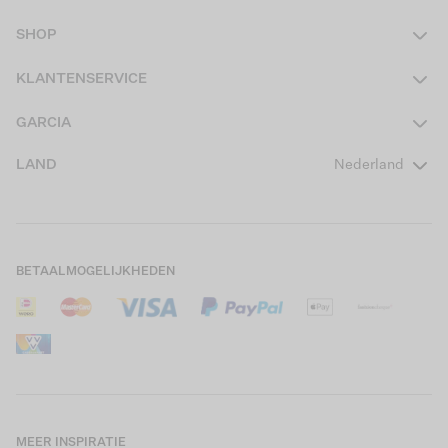
SHOP
Dames
KLANTENSERVICE
Heren
Contact
GARCIA
Girls Teens
Veelgestelde vragen
Over ons
LAND
Nederland
Boys Teens
Actievoorwaarden
GARCIA Stories
Girls Kids
Verzending
Our Responsible Journey
Boys Kids
Retourneren
Winkels
BETAALMOGELIJKHEDEN
Sale
Cookies
Careers
Mijn account
B2B Contactinformatie
Maattabel
B2B Portal
Saldo giftcard
MEER INSPIRATIE