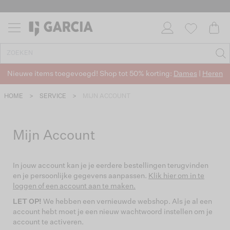
Nieuwe items toegevoegd! Shop tot 50% korting:
Dames
|
Heren
HOME
>
SERVICE
>
MIJN ACCOUNT
Mijn Account
In jouw account kan je je eerdere bestellingen terugvinden
en je persoonlijke gegevens aanpassen.
Klik hier om in te
loggen of een account aan te maken.
LET OP!
We hebben een vernieuwde webshop. Als je al een
account hebt moet je een nieuw wachtwoord instellen om je
account te activeren.