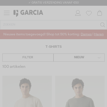
✓ GRATIS VERZENDING VANAF €50
✓ RETOURNEREN BINNEN 30 DAGEN
Nieuwe items toegevoegd! Shop tot 50% korting:
Dames
|
Heren
T-SHIRTS
FILTER
NIEUW
100 artikelen