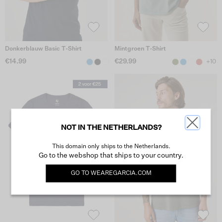
Donkerblauw Basic T-Shirt
Mintgroen T-Shirt
€14.99
€29.99
+10
NOT IN THE NETHERLANDS?
This domain only ships to the Netherlands.
Go to the webshop that ships to your country.
GO TO
WEAREGARCIA.COM