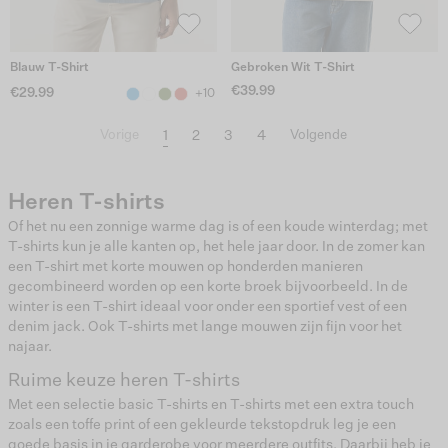
Blauw T-Shirt
Gebroken Wit T-Shirt
€39.99
€29.99
+10
1
2
3
4
Vorige
Volgende
Heren T-shirts
Of het nu een zonnige warme dag is of een koude winterdag; met
T-shirts kun je alle kanten op, het hele jaar door. In de zomer kan
een T-shirt met korte mouwen op honderden manieren
gecombineerd worden op een korte broek bijvoorbeeld. In de
winter is een T-shirt ideaal voor onder een sportief vest of een
denim jack. Ook T-shirts met lange mouwen zijn fijn voor het
najaar.
Ruime keuze heren T-shirts
Met een selectie basic T-shirts en T-shirts met een extra touch
zoals een toffe print of een gekleurde tekstopdruk leg je een
goede basis in je garderobe voor meerdere outfits. Daarbij heb je