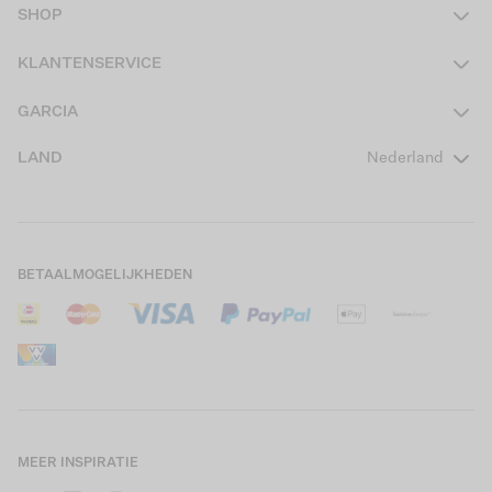
SHOP
Dames
KLANTENSERVICE
Heren
Contact
GARCIA
Girls Teens
Veelgestelde vragen
Over ons
LAND
Nederland
Boys Teens
Actievoorwaarden
GARCIA Stories
Girls Kids
Verzending
Our Responsible Journey
Boys Kids
Retourneren
Winkels
BETAALMOGELIJKHEDEN
Sale
Cookies
Careers
Mijn account
B2B Contactinformatie
Maattabel
B2B Portal
Saldo giftcard
MEER INSPIRATIE