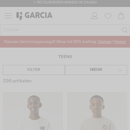
✓ GRATIS VERZENDING VANAF €50
✓ RETOURNEREN BINNEN 30 DAGEN
Nieuwe items toegevoegd! Shop tot 50% korting:
Dames
|
Heren
TEENS
FILTER
NIEUW
336 artikelen