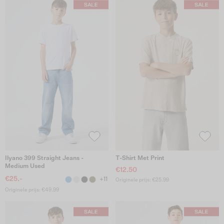
Ilyano 399 Straight Jeans -
T-Shirt Met Print
Medium Used
€12.50
€25.-
+11
Originele prijs: €25.99
Originele prijs: €49.99