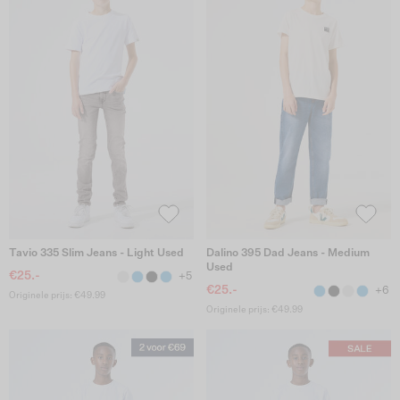
Tavio 335 Slim Jeans - Light Used
Dalino 395 Dad Jeans - Medium
Used
€25.-
+5
€25.-
+6
Originele prijs: €49.99
Originele prijs: €49.99