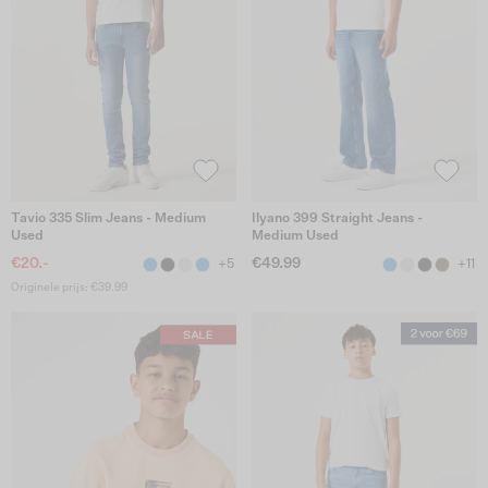
Tavio 335 Slim Jeans - Medium
Ilyano 399 Straight Jeans -
Used
Medium Used
€20.-
€49.99
+5
+11
Originele prijs: €39.99