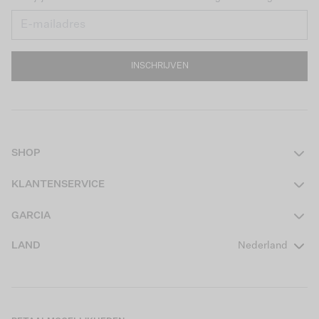
INSCHRIJVEN
SHOP
Dames
KLANTENSERVICE
Heren
Contact
GARCIA
Girls Teens
Veelgestelde vragen
Over ons
LAND
Nederland
Boys Teens
Actievoorwaarden
GARCIA Stories
Girls Kids
Verzending
Our Responsible Journey
Boys Kids
Retourneren
Winkels