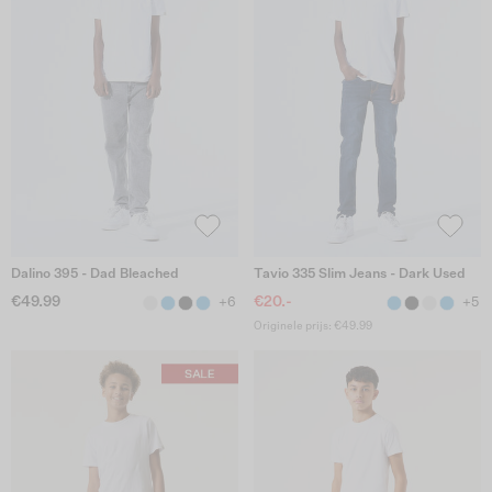
Dalino 395 - Dad Bleached
Tavio 335 Slim Jeans - Dark Used
€49.99
€20.-
+6
+5
Originele prijs: €49.99