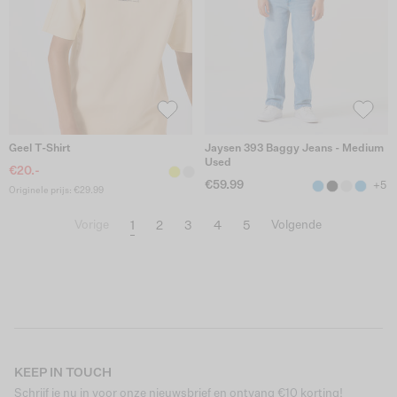
Geel T-Shirt
Jaysen 393 Baggy Jeans - Medium
Used
€20.-
€59.99
+5
Originele prijs: €29.99
1
2
3
4
5
Vorige
Volgende
KEEP IN TOUCH
Schrijf je nu in voor onze nieuwsbrief en ontvang €10 korting!