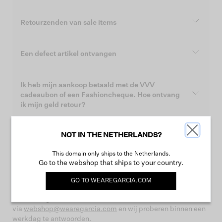
Retourzenden van sale items
Een defect artikel ontvangen
Ik heb mijn aankoop betaald met de VVV
cadeaubon of een Fashioncheque. Hoe ontvang
ik mijn geld retour?
NOT IN THE NETHERLANDS?
Wat zijn de ruil- en retourneervoorwaarden?
This domain only ships to the Netherlands.
Go to the webshop that ships to your country.
Nog vragen?
GO TO
WEAREGARCIA.COM
Is jouw vraag niet beantwoord? Stuur ons een email met
vermelding van het ordernummer
via
webshop@wearegarcia.com
en wij proberen binnen een
werkdag te antwoorden.