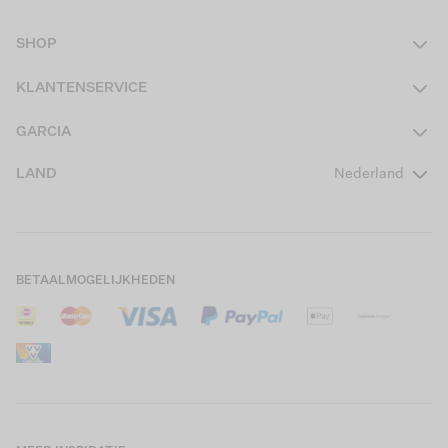
SHOP
Dames
KLANTENSERVICE
Heren
Contact
GARCIA
Girls Teens
Veelgestelde vragen
Over ons
LAND
Nederland
Boys Teens
Actievoorwaarden
GARCIA Stories
Girls Kids
Verzending
Our Responsible Journey
Boys Kids
Retourneren
Winkels
BETAALMOGELIJKHEDEN
Sale
Cookies
Careers
Mijn account
B2B Contactinformatie
Maattabel
B2B Portal
Saldo giftcard