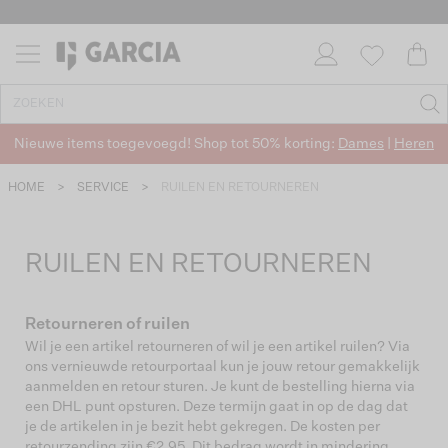
Nieuwe items toegevoegd! Shop tot 50% korting:
Dames
|
Heren
HOME
>
SERVICE
>
RUILEN EN RETOURNEREN
RUILEN EN RETOURNEREN
Retourneren of ruilen
Wil je een artikel retourneren of wil je een artikel ruilen? Via
ons vernieuwde retourportaal kun je jouw retour gemakkelijk
aanmelden en retour sturen. Je kunt de bestelling hierna via
een DHL punt opsturen. Deze termijn gaat in op de dag dat
je de artikelen in je bezit hebt gekregen. De kosten per
retourzending zijn €2,95. Dit bedrag wordt in mindering