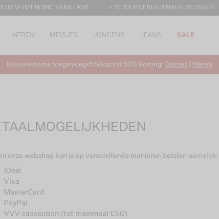
ATIS VERZENDING VANAF €50
✓ RETOURNEREN BINNEN 30 DAGEN
HEREN
MEISJES
JONGENS
JEANS
SALE
Nieuwe items toegevoegd! Shop tot 50% korting:
Dames
|
Heren
ETAALMOGELIJKHEDEN
en onze webshop kun je op verschillende manieren betalen namelijk:
iDeal
Visa
MasterCard
PayPal
VVV cadeaubon (tot maximaal €50)