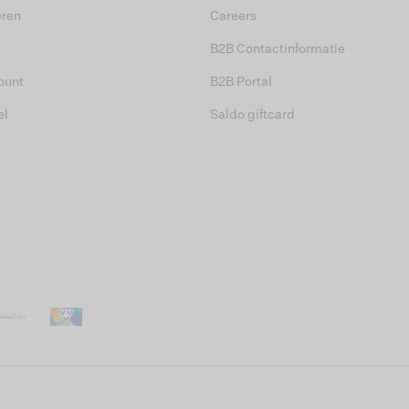
eren
Careers
B2B Contactinformatie
ount
B2B Portal
el
Saldo giftcard