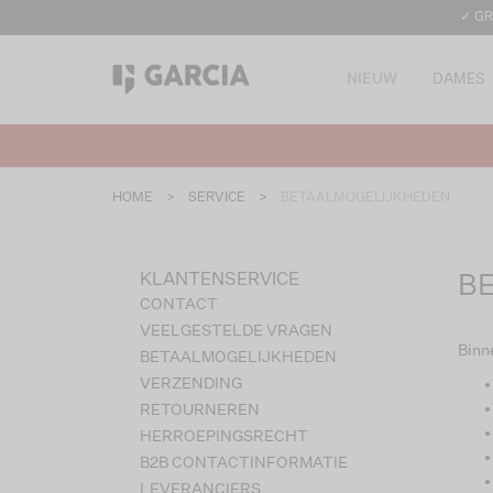
✓ GR
NIEUW
DAMES
HOME
>
SERVICE
>
BETAALMOGELIJKHEDEN
KLANTENSERVICE
B
CONTACT
VEELGESTELDE VRAGEN
Binn
BETAALMOGELIJKHEDEN
VERZENDING
RETOURNEREN
HERROEPINGSRECHT
B2B CONTACTINFORMATIE
LEVERANCIERS