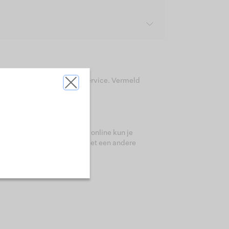
te nemen met onze klantenservice. Vermeld
n in onze webshop. Let op: online kun je
un je eenvoudig voldoen met een andere