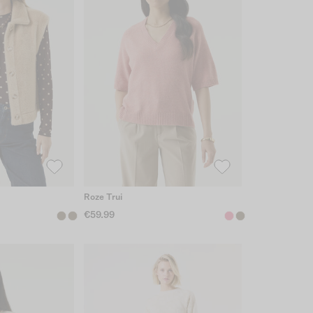
Roze Trui
€59.99