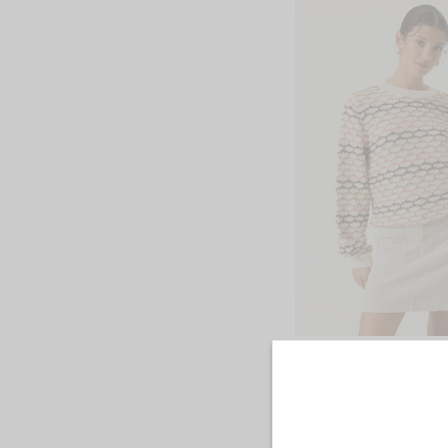
Trui Met Patroon
€69.99