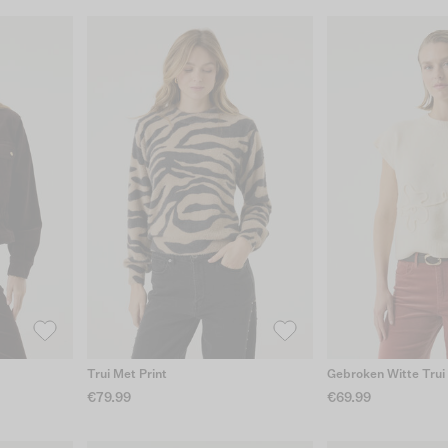
Trui Met Print
Gebroken Witte Trui
€79.99
€69.99