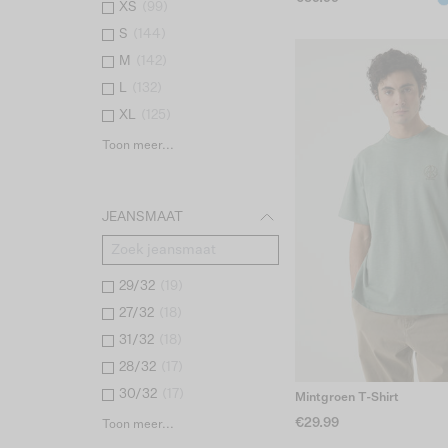
XS
(
99
)
S
(
144
)
M
(
142
)
L
(
132
)
XL
(
125
)
Toon meer...
JEANSMAAT
29/32
(
19
)
27/32
(
18
)
31/32
(
18
)
28/32
(
17
)
30/32
(
17
)
Mintgroen T-Shirt
€29.99
Toon meer...