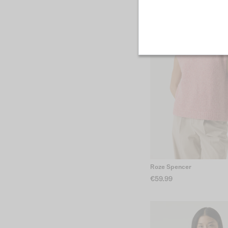
Roze Spencer
€59.99