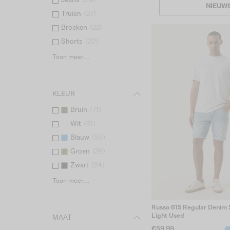
Jeans
(
34
)
NIEUW
Truien
(
27
)
Broeken
(
22
)
Shorts
(
20
)
Toon meer...
KLEUR
Bruin
(
71
)
Wit
(
61
)
Blauw
(
59
)
Groen
(
26
)
Zwart
(
24
)
Toon meer...
Russo 615 Regular Denim S
Light Used
MAAT
€59.99