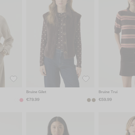
Bruine Gilet
Bruine Trui
€79.99
€59.99