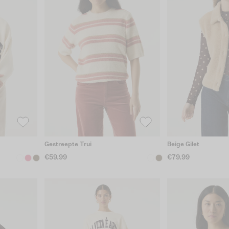
Gestreepte Trui
Beige Gilet
€59.99
€79.99