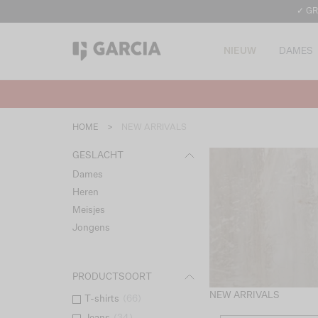
✓ GR
NIEUW
DAMES
HOME
>
NEW ARRIVALS
GESLACHT
Dames
Heren
Meisjes
Jongens
PRODUCTSOORT
NEW ARRIVALS
T-shirts
(
66
)