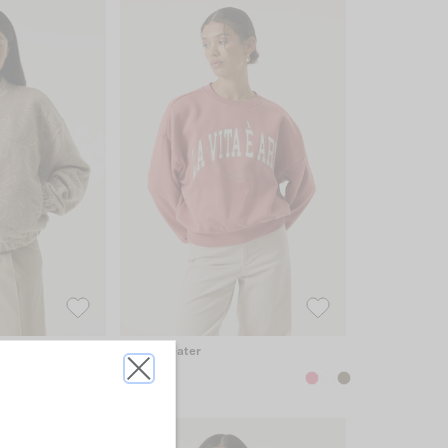
Roze Sweater
€59.99