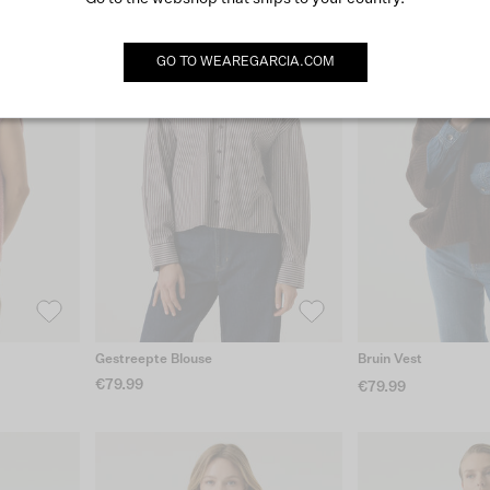
GO TO
WEAREGARCIA.COM
Gestreepte Blouse
Bruin Vest
€79.99
€79.99