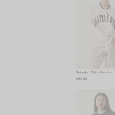
Gebroken Witte Sweater
€59.99