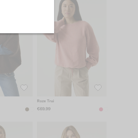
Roze Trui
€69.99