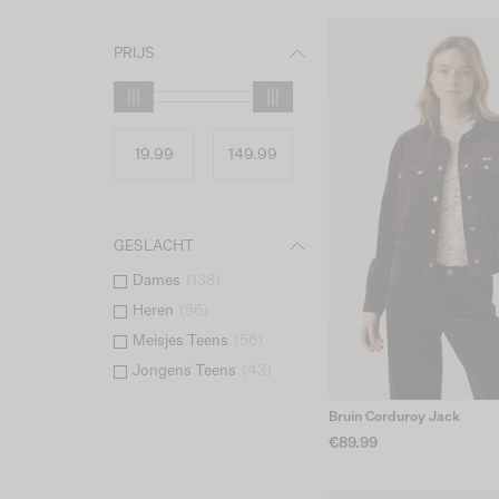
PRIJS
GESLACHT
Dames
(
138
)
Heren
(
56
)
Meisjes Teens
(
56
)
Jongens Teens
(
43
)
Bruin Corduroy Jack
€89.99