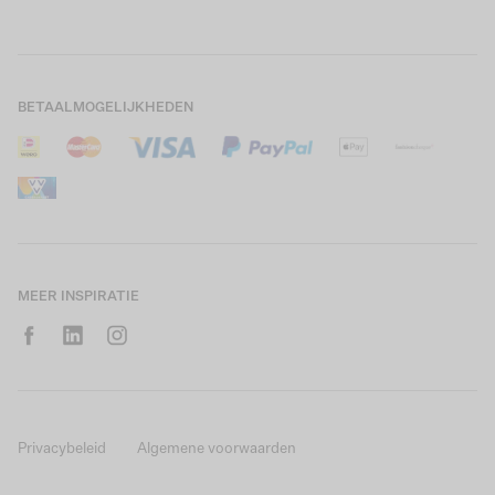
Actievoorwaarden
GARCIA Stories
Girls Kids
Verzending
Our Responsible Journey
Boys Kids
Retourneren
Winkels
BETAALMOGELIJKHEDEN
Sale
Cookies
Careers
Mijn account
B2B Contactinformatie
Maattabel
B2B Portal
Saldo giftcard
MEER INSPIRATIE
Privacybeleid
Algemene voorwaarden