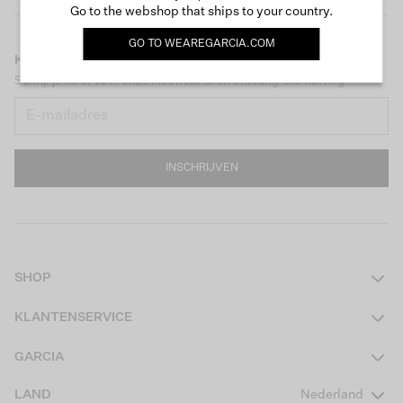
Go to the webshop that ships to your country.
GO TO
WEAREGARCIA.COM
KEEP IN TOUCH
Schrijf je nu in voor onze nieuwsbrief en ontvang €10 korting!
INSCHRIJVEN
SHOP
Dames
KLANTENSERVICE
Heren
Contact
GARCIA
Girls Teens
Veelgestelde vragen
Over ons
LAND
Nederland
Boys Teens