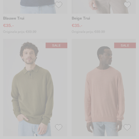
Blauwe Trui
Beige Trui
€35.-
€35.-
Originele prijs: €69.99
Originele prijs: €69.99