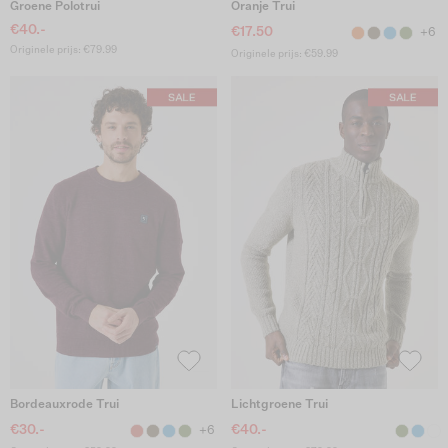
Groene Polotrui
Oranje Trui
€40.-
€17.50
+6
Originele prijs: €79.99
Originele prijs: €59.99
Bordeauxrode Trui
Lichtgroene Trui
€30.-
€40.-
+6