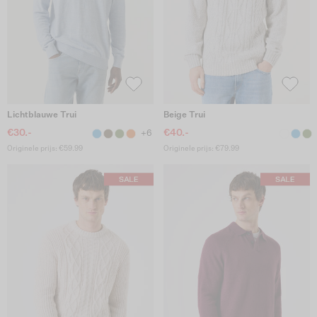
Lichtblauwe Trui
Beige Trui
€30.-
€40.-
+6
Originele prijs: €59.99
Originele prijs: €79.99