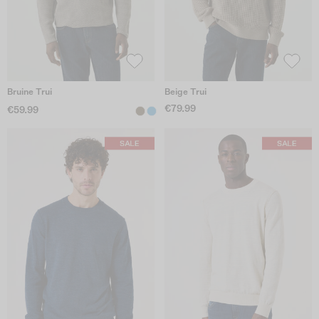
Bruine Trui
Beige Trui
€79.99
€59.99