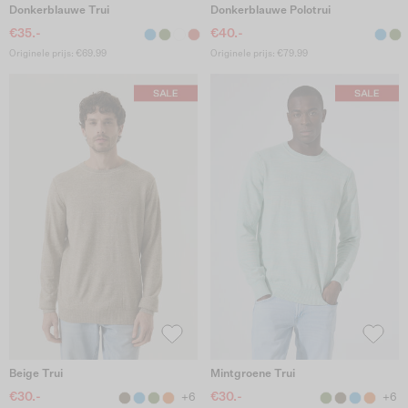
Donkerblauwe Trui
Donkerblauwe Polotrui
€35.-
€40.-
Originele prijs: €69.99
Originele prijs: €79.99
Beige Trui
Mintgroene Trui
€30.-
€30.-
+6
+6