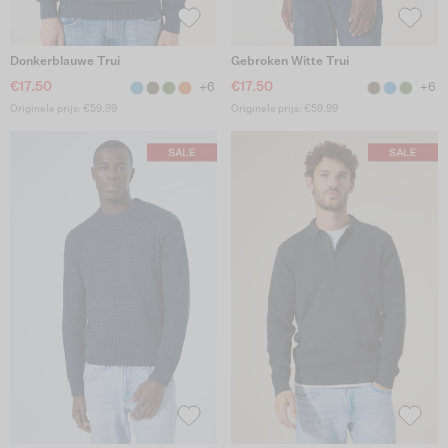
Donkerblauwe Trui
Gebroken Witte Trui
€17.50
€17.50
+6
+6
Originele prijs: €59.99
Originele prijs: €59.99