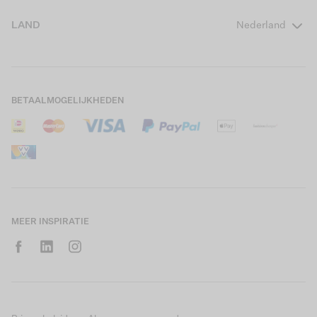
Girls Teens
Veelgestelde vragen
Over ons
LAND
Nederland
Boys Teens
Actievoorwaarden
GARCIA Stories
Girls Kids
Verzending
Our Responsible Journey
Boys Kids
Retourneren
Winkels
BETAALMOGELIJKHEDEN
Sale
Cookies
Careers
Mijn account
B2B Contactinformatie
Maattabel
B2B Portal
Saldo giftcard
MEER INSPIRATIE