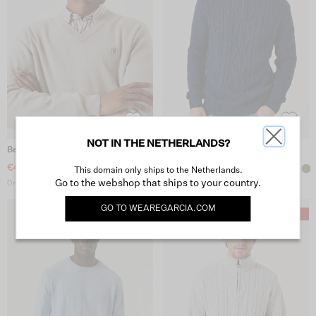
NOT IN THE NETHERLANDS?
Beige Trui
Donkerblauwe Trui
€40.-
€40.-
+2
This domain only ships to the Netherlands.
Go to the webshop that ships to your country.
Originele prijs: €59.99
Originele prijs: €79.99
GO TO
WEAREGARCIA.COM