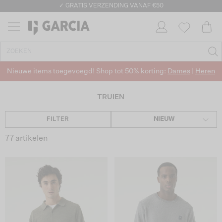
✓ RETOURNEREN BINNEN 30 DAGEN
Nieuwe items toegevoegd! Shop tot 50% korting:
Dames
|
Heren
TRUIEN
FILTER
NIEUW
77 artikelen