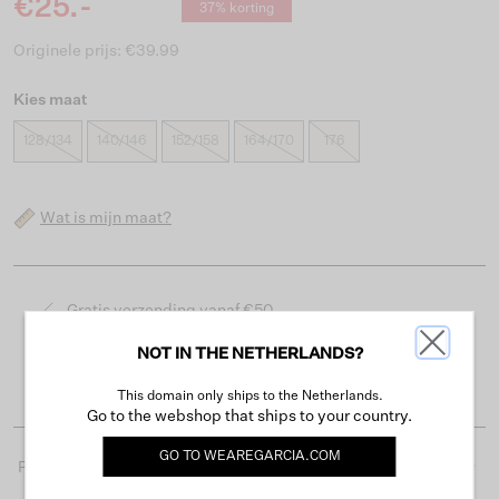
€25.-
37% korting
Originele prijs: €39.99
Kies maat
128/134
140/146
152/158
164/170
176
Wat is mijn maat?
Gratis verzending vanaf €50
Levertijd 2-3 werkdagen
NOT IN THE NETHERLANDS?
Gemakkelijk retourneren binnen 30 dagen
This domain only ships to the Netherlands.
Go to the webshop that ships to your country.
GO TO
WEAREGARCIA.COM
Productdetails