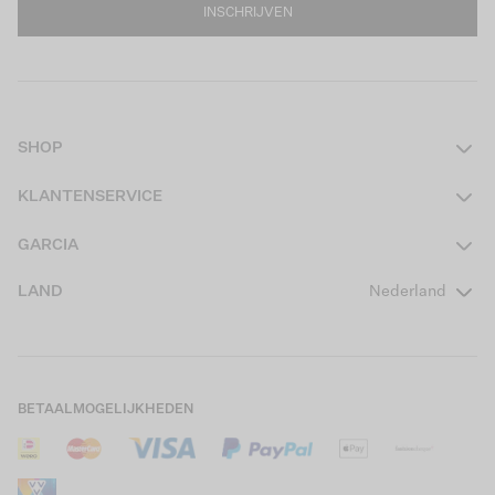
INSCHRIJVEN
SHOP
Dames
KLANTENSERVICE
Heren
Contact
GARCIA
Girls Teens
Veelgestelde vragen
Over ons
LAND
Nederland
Boys Teens
Actievoorwaarden
GARCIA Stories
Girls Kids
Verzending
Our Responsible Journey
Boys Kids
Retourneren
Winkels
BETAALMOGELIJKHEDEN
Sale
Cookies
Careers
Mijn account
B2B Contactinformatie