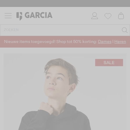
Nieuwe items toegevoegd! Shop tot 50% korting:
Dames
|
Heren