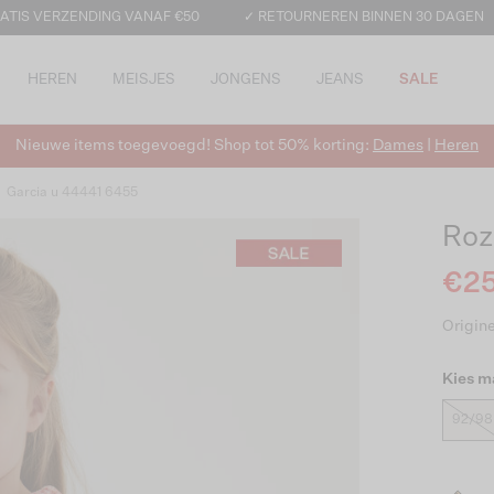
ATIS VERZENDING VANAF €50
✓ RETOURNEREN BINNEN 30 DAGEN
HEREN
MEISJES
JONGENS
JEANS
SALE
Nieuwe items toegevoegd! Shop tot 50% korting:
Dames
|
Heren
Garcia u 44441 6455
Roz
€25
Origine
Kies m
92/98