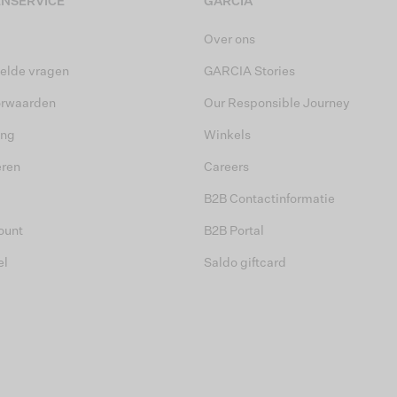
NSERVICE
GARCIA
Over ons
elde vragen
GARCIA Stories
orwaarden
Our Responsible Journey
ing
Winkels
eren
Careers
B2B Contactinformatie
ount
B2B Portal
el
Saldo giftcard