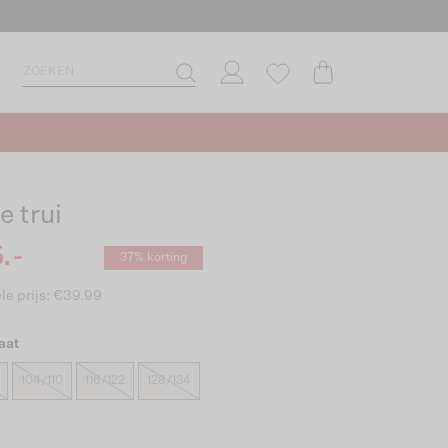
e trui
.-
37% korting
le prijs: €39.99
aat
104/110
116/122
128/134