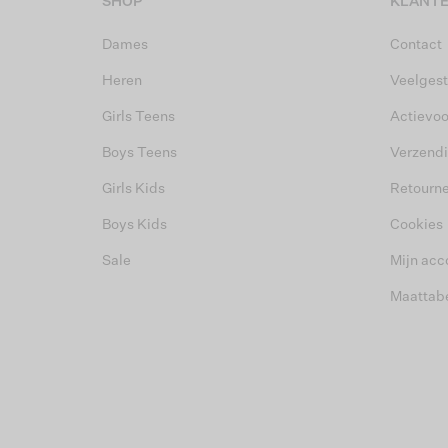
SHOP
KLANTE
Dames
Contact
Heren
Veelgest
Girls Teens
Actievo
Boys Teens
Verzend
Girls Kids
Retourn
Boys Kids
Cookies
Sale
Mijn acc
Maattab