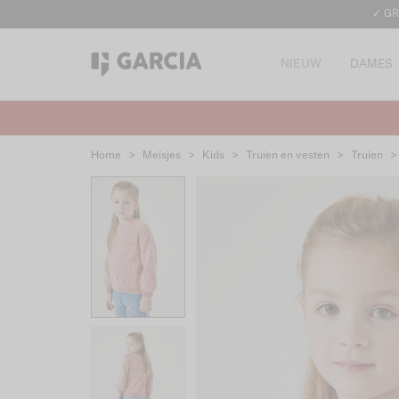
✓ GR
NIEUW
DAMES
Home
>
Meisjes
>
Kids
>
Truien en vesten
>
Truien
>