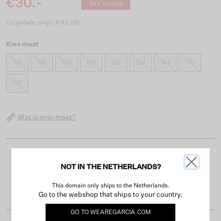
€30.-
34% korting
Originele prijs: €45.99
Kies maat
128
134
140
146
152
158
164
170
176
Wat is mijn maat?
Gratis verzending vanaf €50
NOT IN THE NETHERLANDS?
Levertijd 2-3 werkdagen
This domain only ships to the Netherlands.
Gemakkelijk retourneren binnen 30 dagen
Go to the webshop that ships to your country.
GO TO
WEAREGARCIA.COM