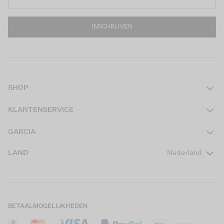
INSCHRIJVEN
SHOP
Dames
KLANTENSERVICE
Heren
Contact
GARCIA
Girls Teens
Veelgestelde vragen
Over ons
LAND
Nederland
Boys Teens
Actievoorwaarden
GARCIA Stories
Girls Kids
Verzending
Our Responsible Journey
Boys Kids
Retourneren
Winkels
BETAALMOGELIJKHEDEN
Sale
Cookies
Careers