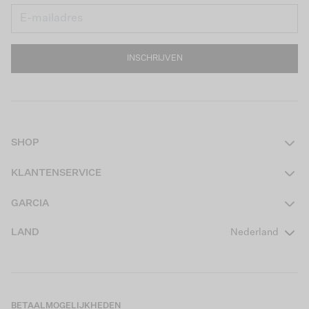
INSCHRIJVEN
SHOP
Dames
KLANTENSERVICE
Heren
Contact
GARCIA
Girls Teens
Veelgestelde vragen
Over ons
LAND
Nederland
Boys Teens
Actievoorwaarden
GARCIA Stories
Girls Kids
Verzending
Our Responsible Journey
Boys Kids
Retourneren
Winkels
BETAALMOGELIJKHEDEN