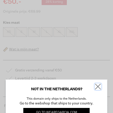
€50.-
28% korting
Originele prijs: €69.99
Kies maat
XS
S
M
L
XL
XXL
Wat is mijn maat?
Gratis verzending vanaf €50
Levertijd 2-3 werkdagen
Gemakkelijk retourneren binnen 30 dagen
NOT IN THE NETHERLANDS?
This domain only ships to the Netherlands.
Go to the webshop that ships to your country.
Productdetails
GO TO
WEAREGARCIA.COM