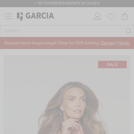
✓ RETOURNEREN BINNEN 30 DAGEN
Nieuwe items toegevoegd! Shop tot 50% korting:
Dames
|
Heren