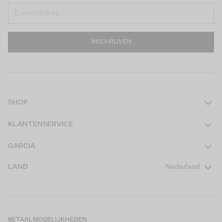
INSCHRIJVEN
SHOP
Dames
KLANTENSERVICE
Heren
Contact
GARCIA
Girls Teens
Veelgestelde vragen
Over ons
LAND
Nederland
Boys Teens
Actievoorwaarden
GARCIA Stories
Girls Kids
Verzending
Our Responsible Journey
Boys Kids
Retourneren
Winkels
BETAALMOGELIJKHEDEN