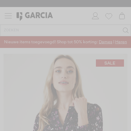
Nieuwe items toegevoegd! Shop tot 50% korting:
Dames
|
Heren