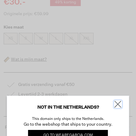
€30.-
49% korting
Originele prijs: €59.99
Kies maat
XS
S
M
L
XL
XXL
Wat is mijn maat?
Gratis verzending vanaf €50
Levertijd 2-3 werkdagen
Gemakkelijk retourneren binnen 30 dagen
NOT IN THE NETHERLANDS?
This domain only ships to the Netherlands.
Go to the webshop that ships to your country.
Productdetails
GO TO
WEAREGARCIA.COM