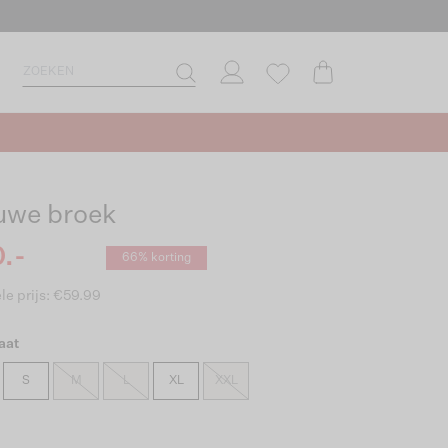
uwe broek
.-
66% korting
le prijs: €59.99
aat
S
M
L
XL
XXL