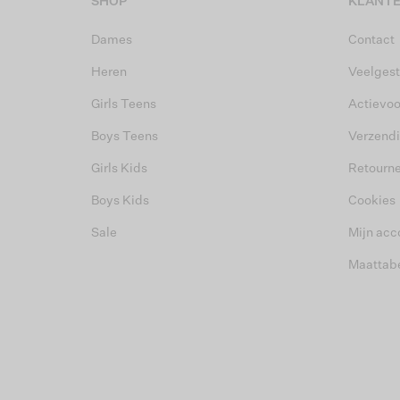
SHOP
KLANTE
Dames
Contact
Heren
Veelgest
Girls Teens
Actievo
Boys Teens
Verzend
Girls Kids
Retourn
Boys Kids
Cookies
Sale
Mijn acc
Maattab