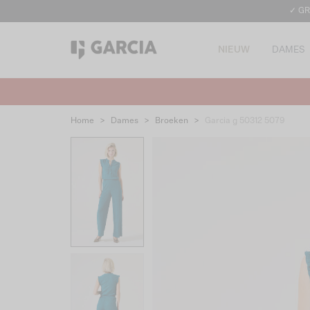
✓ GR
NIEUW
DAMES
Home
>
Dames
>
Broeken
>
Garcia g 50312 5079