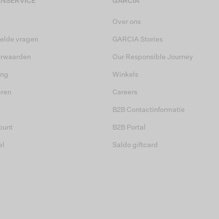
NSERVICE
GARCIA
Over ons
elde vragen
GARCIA Stories
orwaarden
Our Responsible Journey
ing
Winkels
eren
Careers
B2B Contactinformatie
ount
B2B Portal
el
Saldo giftcard