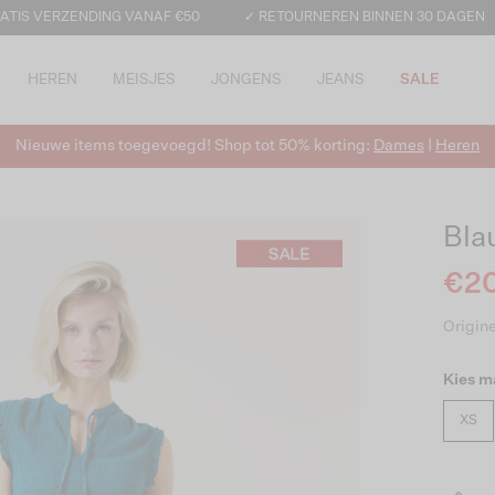
ATIS VERZENDING VANAF €50
✓ RETOURNEREN BINNEN 30 DAGEN
HEREN
MEISJES
JONGENS
JEANS
SALE
Nieuwe items toegevoegd! Shop tot 50% korting:
Dames
|
Heren
Bla
€20
Origine
Kies m
XS