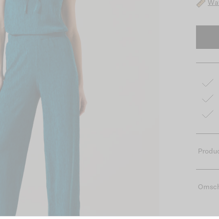
Wat
Produc
Omsch