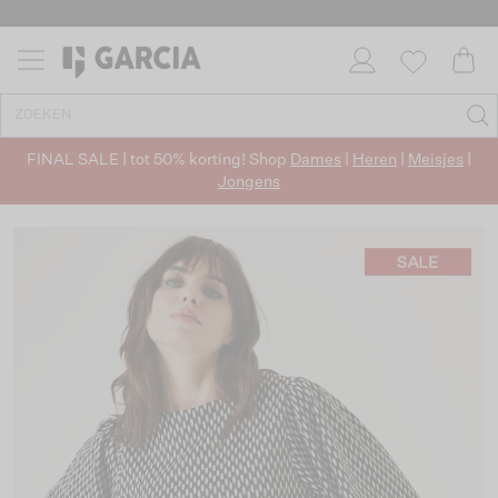
FINAL SALE | tot 50% korting! Shop
Dames
|
Heren
|
Meisjes
|
Jongens