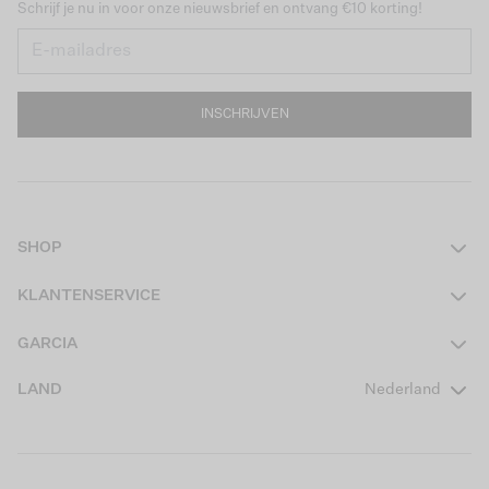
Schrijf je nu in voor onze nieuwsbrief en ontvang €10 korting!
INSCHRIJVEN
SHOP
Dames
KLANTENSERVICE
Heren
Contact
GARCIA
Girls Teens
Veelgestelde vragen
Over ons
LAND
Nederland
Boys Teens
Actievoorwaarden
GARCIA Stories
Girls Kids
Verzending
Our Responsible Journey
Boys Kids
Retourneren