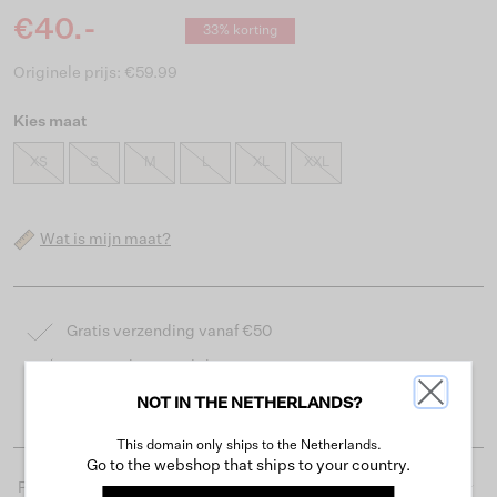
€40.-
33% korting
Originele prijs: €59.99
Kies maat
XS
S
M
L
XL
XXL
Wat is mijn maat?
Gratis verzending vanaf €50
Levertijd 2-3 werkdagen
Gemakkelijk retourneren binnen 30 dagen
NOT IN THE NETHERLANDS?
This domain only ships to the Netherlands.
Go to the webshop that ships to your country.
Productdetails