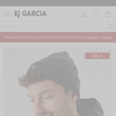
Nieuwe items toegevoegd! Shop tot 50% korting:
Dames
|
Heren