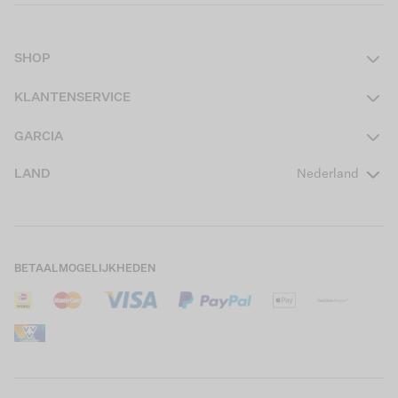
SHOP
Dames
KLANTENSERVICE
Heren
Contact
GARCIA
Girls Teens
Veelgestelde vragen
Over ons
LAND
Nederland
Boys Teens
Actievoorwaarden
GARCIA Stories
Girls Kids
Verzending
Our Responsible Journey
Boys Kids
Retourneren
Winkels
BETAALMOGELIJKHEDEN
Sale
Cookies
Careers
Mijn account
B2B Contactinformatie
Maattabel
B2B Portal
Saldo giftcard