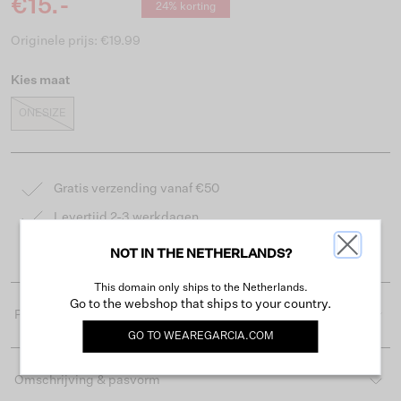
€15.-
24% korting
Originele prijs: €19.99
Kies maat
ONESIZE
Gratis verzending vanaf €50
Levertijd 2-3 werkdagen
Gemakkelijk retourneren binnen 30 dagen
NOT IN THE NETHERLANDS?
This domain only ships to the Netherlands.
Go to the webshop that ships to your country.
Productdetails
GO TO
WEAREGARCIA.COM
Omschrijving & pasvorm