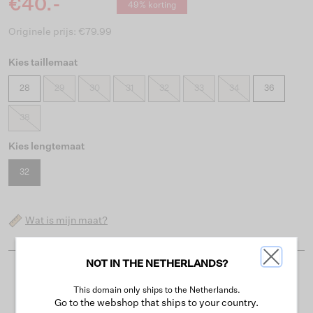
€40.-
49% korting
Originele prijs: €79.99
Kies taillemaat
28
29
30
31
32
33
34
36
38
Kies lengtemaat
32
Wat is mijn maat?
NOT IN THE NETHERLANDS?
Gratis verzending vanaf €50
This domain only ships to the Netherlands.
Levertijd 2-3 werkdagen
Go to the webshop that ships to your country.