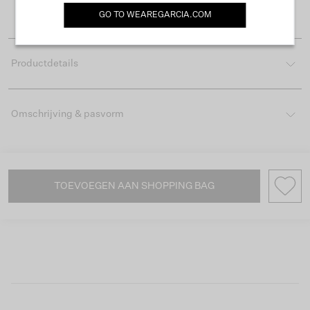
Gemakkelijk retourneren binnen 30 dagen
GO TO
WEAREGARCIA.COM
Productdetails
Omschrijving & pasvorm
TOEVOEGEN AAN SHOPPING BAG