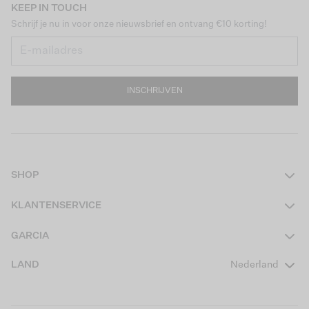
KEEP IN TOUCH
Schrijf je nu in voor onze nieuwsbrief en ontvang €10 korting!
INSCHRIJVEN
SHOP
Dames
KLANTENSERVICE
Heren
Contact
GARCIA
Girls Teens
Veelgestelde vragen
Over ons
LAND
Nederland
Boys Teens
Actievoorwaarden
GARCIA Stories
Girls Kids
Verzending
Our Responsible Journey