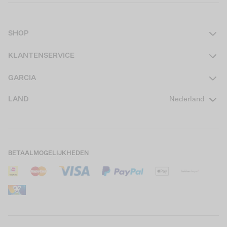
SHOP
Dames
KLANTENSERVICE
Heren
Contact
GARCIA
Girls Teens
Veelgestelde vragen
Over ons
LAND
Nederland
Boys Teens
Actievoorwaarden
GARCIA Stories
Girls Kids
Verzending
Our Responsible Journey
Boys Kids
Retourneren
Winkels
BETAALMOGELIJKHEDEN
Sale
Cookies
Careers
Mijn account
B2B Contactinformatie
Maattabel
B2B Portal
Saldo giftcard