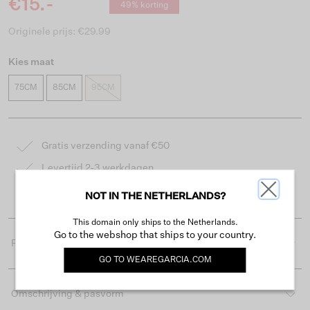
€15.-
49% korting
Originele prijs: €29.99
Kies maat
75CM
85CM
95CM
Gratis verzending vanaf €50
Levertijd 2-3 werkdagen
Gemakkelijk retourneren binnen 30 dagen
NOT IN THE NETHERLANDS?
This domain only ships to the Netherlands.
Go to the webshop that ships to your country.
Productdetails
GO TO
WEAREGARCIA.COM
Omschrijving & pasvorm