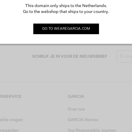
This domain only ships to the Netherlands.
Go to the webshop that ships to your country.
GO TO
WEAREGARCIA.COM
SCHRIJF JE IN VOOR DE NIEUWSBRIEF
NSERVICE
GARCIA
Over ons
elde vragen
GARCIA Stories
orwaarden
Our Responsible Journey