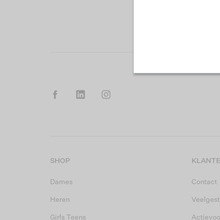
SHOP
KLANTE
Dames
Contact
Heren
Veelgest
Girls Teens
Actievo