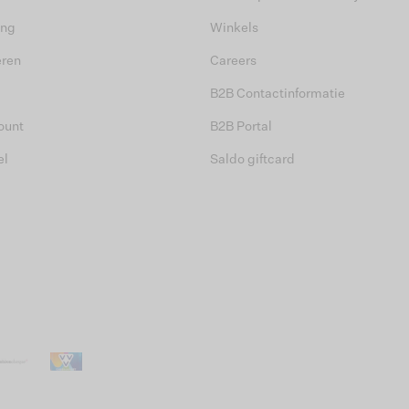
ing
Winkels
eren
Careers
B2B Contactinformatie
ount
B2B Portal
el
Saldo giftcard