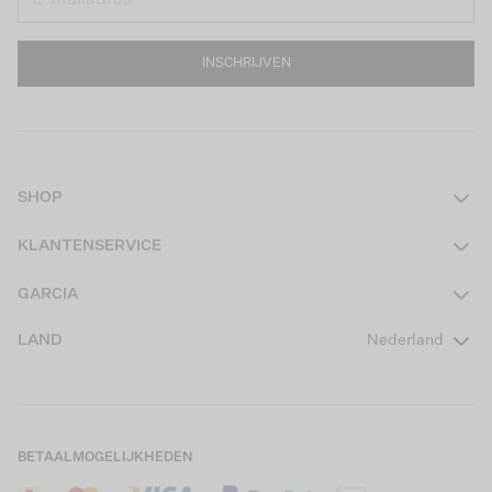
INSCHRIJVEN
SHOP
Dames
KLANTENSERVICE
Heren
Contact
GARCIA
Girls Teens
Veelgestelde vragen
Over ons
LAND
Nederland
Boys Teens
Actievoorwaarden
GARCIA Stories
Girls Kids
Verzending
Our Responsible Journey
Boys Kids
Retourneren
Winkels
BETAALMOGELIJKHEDEN
Sale
Cookies
Careers