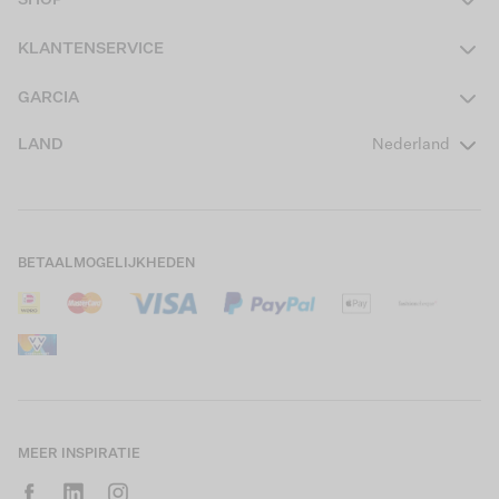
SHOP
Dames
KLANTENSERVICE
Heren
Contact
GARCIA
Girls Teens
Veelgestelde vragen
Over ons
LAND
Nederland
Boys Teens
Actievoorwaarden
GARCIA Stories
Girls Kids
Verzending
Our Responsible Journey
Boys Kids
Retourneren
Winkels
BETAALMOGELIJKHEDEN
Sale
Cookies
Careers
Mijn account
B2B Contactinformatie
Maattabel
B2B Portal
Saldo giftcard
MEER INSPIRATIE