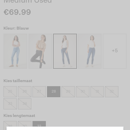
Medium Used
€69.99
Kleur: Blauw
+5
Kies taillemaat
25
26
27
28
29
30
31
32
33
34
Kies lengtemaat
28
30
32