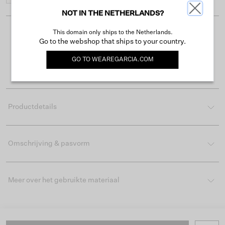
NOT IN THE NETHERLANDS?
This domain only ships to the Netherlands.
Gratis verzending vanaf €50
Go to the webshop that ships to your country.
Levertijd 2-3 werkdagen
GO TO
WEAREGARCIA.COM
Gemakkelijk retourneren binnen 30 dagen
Productdetails
Omschrijving & pasvorm
Meer over het gebruikte materiaal