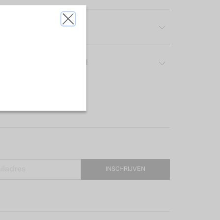
rijving & pasvorm
ver het gebruikte materiaal
INSCHRIJVEN