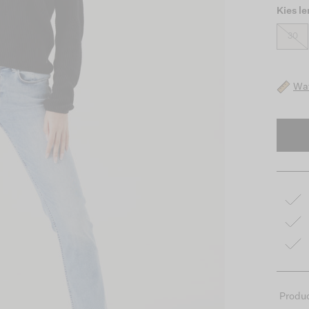
Kies l
30
Wat
Produc