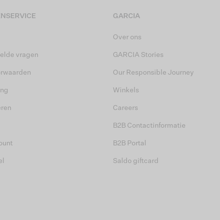
NSERVICE
GARCIA
Over ons
elde vragen
GARCIA Stories
orwaarden
Our Responsible Journey
ing
Winkels
eren
Careers
B2B Contactinformatie
ount
B2B Portal
el
Saldo giftcard