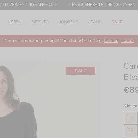
ATIS VERZENDING VANAF €50
✓ RETOURNEREN BINNEN 30 DAGEN
HEREN
MEISJES
JONGENS
JEANS
SALE
Nieuwe items toegevoegd! Shop tot 50% korting:
Dames
|
Heren
Car
Ble
€8
Kies ta
26
33