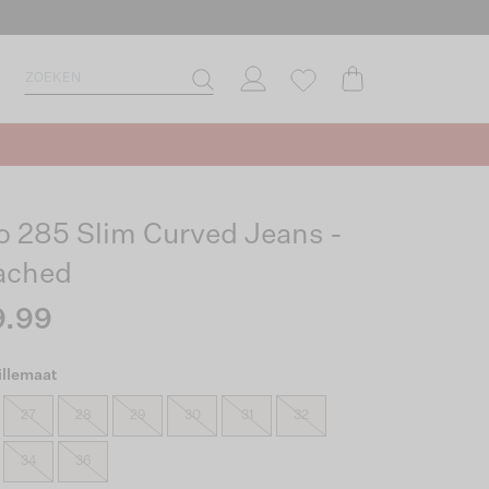
o 285 Slim Curved Jeans -
ached
9.99
illemaat
27
28
29
30
31
32
34
36