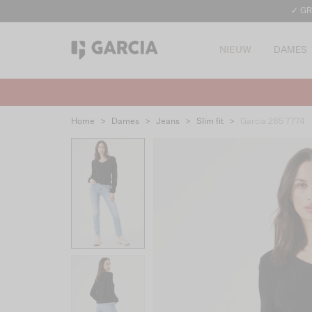
✓ GR
NIEUW
DAMES
Home
>
Dames
>
Jeans
>
Slim fit
>
Garcia 285 7774