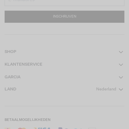
INSCHRIJVEN
SHOP
Dames
KLANTENSERVICE
Heren
Contact
GARCIA
Girls Teens
Veelgestelde vragen
Over ons
LAND
Nederland
Boys Teens
Actievoorwaarden
GARCIA Stories
Girls Kids
Verzending
Our Responsible Journey
Boys Kids
Retourneren
Winkels
BETAALMOGELIJKHEDEN
Sale
Cookies
Careers