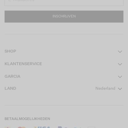
INSCHRIJVEN
SHOP
Dames
KLANTENSERVICE
Heren
Contact
GARCIA
Girls Teens
Veelgestelde vragen
Over ons
LAND
Nederland
Boys Teens
Actievoorwaarden
GARCIA Stories
Girls Kids
Verzending
Our Responsible Journey
Boys Kids
Retourneren
Winkels
BETAALMOGELIJKHEDEN
Sale
Cookies
Careers