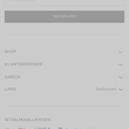
INSCHRIJVEN
SHOP
Dames
KLANTENSERVICE
Heren
Contact
GARCIA
Girls Teens
Veelgestelde vragen
Over ons
LAND
Nederland
Boys Teens
Actievoorwaarden
GARCIA Stories
Girls Kids
Verzending
Our Responsible Journey
Boys Kids
Retourneren
Winkels
BETAALMOGELIJKHEDEN
Sale
Cookies
Careers