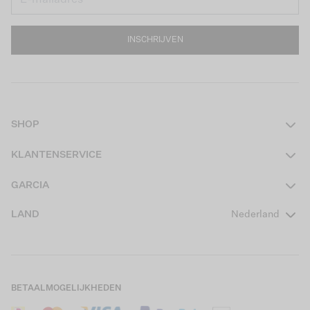
INSCHRIJVEN
SHOP
Dames
KLANTENSERVICE
Heren
Contact
GARCIA
Girls Teens
Veelgestelde vragen
Over ons
LAND
Nederland
Boys Teens
Actievoorwaarden
GARCIA Stories
Girls Kids
Verzending
Our Responsible Journey
Boys Kids
Retourneren
Winkels
BETAALMOGELIJKHEDEN
Sale
Cookies
Careers