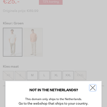
€25.-
72% korting
Originele prijs: €89.99
Kleur: Groen
Kies maat
XS
S
M
L
XL
XXL
XXXL
NOT IN THE NETHERLANDS?
Gratis verzending vanaf €50
This domain only ships to the Netherlands.
Levertijd 2-3 werkdagen
Go to the webshop that ships to your country.