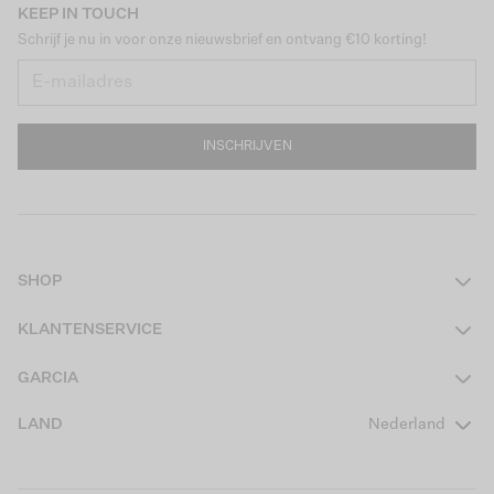
KEEP IN TOUCH
Schrijf je nu in voor onze nieuwsbrief en ontvang €10 korting!
INSCHRIJVEN
SHOP
Dames
KLANTENSERVICE
Heren
Contact
GARCIA
Girls Teens
Veelgestelde vragen
Over ons
LAND
Nederland
Boys Teens
Actievoorwaarden
GARCIA Stories
Girls Kids
Verzending
Our Responsible Journey