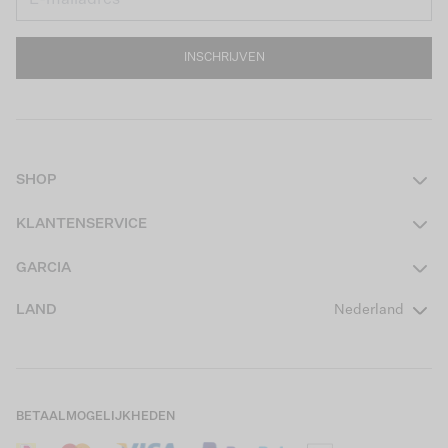
INSCHRIJVEN
SHOP
Dames
KLANTENSERVICE
Heren
Contact
GARCIA
Girls Teens
Veelgestelde vragen
Over ons
LAND
Nederland
Boys Teens
Actievoorwaarden
GARCIA Stories
Girls Kids
Verzending
Our Responsible Journey
Boys Kids
Retourneren
Winkels
BETAALMOGELIJKHEDEN
Sale
Cookies
Careers