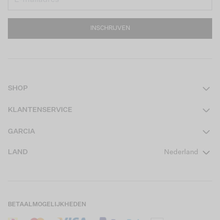
INSCHRIJVEN
SHOP
Dames
KLANTENSERVICE
Heren
Contact
GARCIA
Girls Teens
Veelgestelde vragen
Over ons
LAND
Nederland
Boys Teens
Actievoorwaarden
GARCIA Stories
Girls Kids
Verzending
Our Responsible Journey
Boys Kids
Retourneren
Winkels
BETAALMOGELIJKHEDEN
Sale
Cookies
Careers