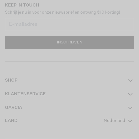
KEEP IN TOUCH
Schrijf je nu in voor onze nieuwsbrief en ontvang €10 korting!
INSCHRIJVEN
SHOP
Dames
KLANTENSERVICE
Heren
Contact
GARCIA
Girls Teens
Veelgestelde vragen
Over ons
LAND
Nederland
Boys Teens
Actievoorwaarden
GARCIA Stories
Girls Kids
Verzending