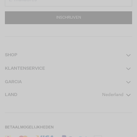
INSCHRIJVEN
SHOP
Dames
KLANTENSERVICE
Heren
Contact
GARCIA
Girls Teens
Veelgestelde vragen
Over ons
LAND
Nederland
Boys Teens
Actievoorwaarden
GARCIA Stories
Girls Kids
Verzending
Our Responsible Journey
Boys Kids
Retourneren
Winkels
BETAALMOGELIJKHEDEN
Sale
Cookies
Careers