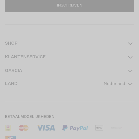
INSCHRIJVEN
SHOP
Dames
KLANTENSERVICE
Heren
Contact
GARCIA
Girls Teens
Veelgestelde vragen
Over ons
LAND
Nederland
Boys Teens
Actievoorwaarden
GARCIA Stories
Girls Kids
Verzending
Our Responsible Journey
Boys Kids
Retourneren
Winkels
BETAALMOGELIJKHEDEN
Sale
Cookies
Careers
Mijn account
B2B Contactinformatie