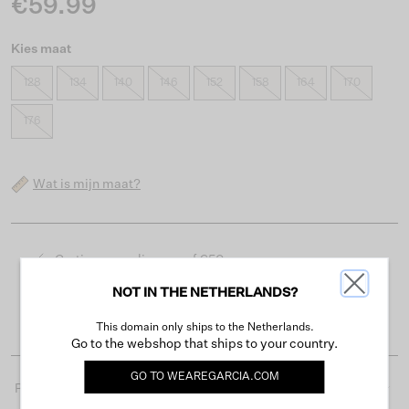
€59.99
Kies maat
128
134
140
146
152
158
164
170
176
Wat is mijn maat?
Gratis verzending vanaf €50
Levertijd 2-3 werkdagen
NOT IN THE NETHERLANDS?
Gemakkelijk retourneren binnen 30 dagen
This domain only ships to the Netherlands.
Go to the webshop that ships to your country.
GO TO
WEAREGARCIA.COM
Productdetails