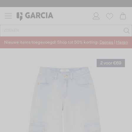
Nieuwe items toegevoegd! Shop tot 50% korting:
Dames
|
Heren