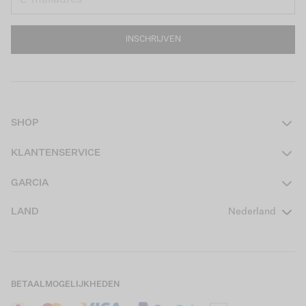
INSCHRIJVEN
SHOP
Dames
KLANTENSERVICE
Heren
Contact
GARCIA
Girls Teens
Veelgestelde vragen
Over ons
LAND
Nederland
Boys Teens
Actievoorwaarden
GARCIA Stories
Girls Kids
Verzending
Our Responsible Journey
Boys Kids
Retourneren
Winkels
BETAALMOGELIJKHEDEN
Sale
Cookies
Careers