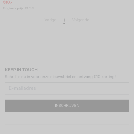
€10.-
Originele prijs: €17.99
1
Vorige
Volgende
KEEP IN TOUCH
Schrijf je nu in voor onze nieuwsbrief en ontvang €10 korting!
INSCHRIJVEN