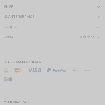
SHOP
Dames
KLANTENSERVICE
Heren
Contact
GARCIA
Girls Teens
Veelgestelde vragen
Over ons
LAND
Nederland
Boys Teens
Actievoorwaarden
GARCIA Stories
Girls Kids
Verzending
Our Responsible Journey
Boys Kids
Retourneren
Winkels
BETAALMOGELIJKHEDEN
Sale
Cookies
Careers
Mijn account
B2B Contactinformatie
Maattabel
B2B Portal
Saldo giftcard
MEER INSPIRATIE