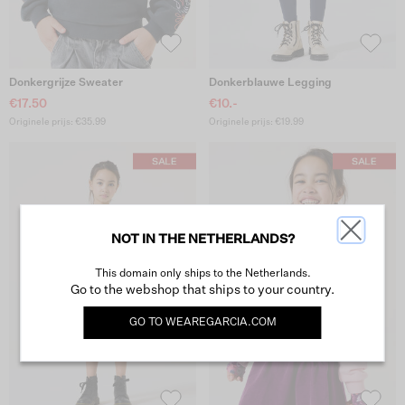
Donkergrijze Sweater
Donkerblauwe Legging
€17.50
€10.-
Originele prijs: €35.99
Originele prijs: €19.99
NOT IN THE NETHERLANDS?
This domain only ships to the Netherlands.
Go to the webshop that ships to your country.
GO TO
WEAREGARCIA.COM