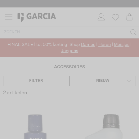
FINAL SALE | tot 50% korting! Shop
Dames
|
Heren
|
Meisjes
|
Jongens
ACCESSOIRES
FILTER
NIEUW
2 artikelen