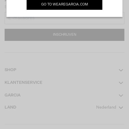
KEEP IN TOUCH
GO TO
WEAREGARCIA.COM
Schrijf je nu in voor onze nieuwsbrief en ontvang €10 korting!
INSCHRIJVEN
SHOP
Dames
KLANTENSERVICE
Heren
Contact
GARCIA
Girls Teens
Veelgestelde vragen
Over ons
LAND
Nederland
Boys Teens
Actievoorwaarden
GARCIA Stories
Girls Kids
Verzending
Our Responsible Journey