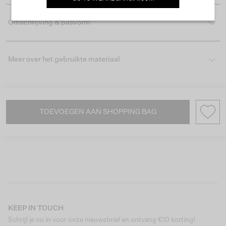
Omschrijving & pasvorm
Meer over het gebruikte materiaal
TOEVOEGEN AAN SHOPPING BAG
KEEP IN TOUCH
Schrijf je nu in voor onze nieuwsbrief en ontvang €10 korting!