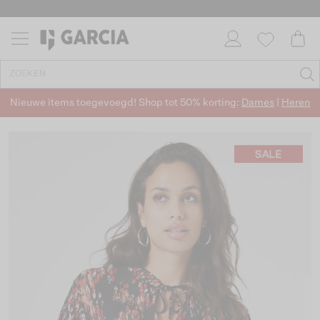
Nieuwe items toegevoegd! Shop tot 50% korting:
Dames
|
Heren