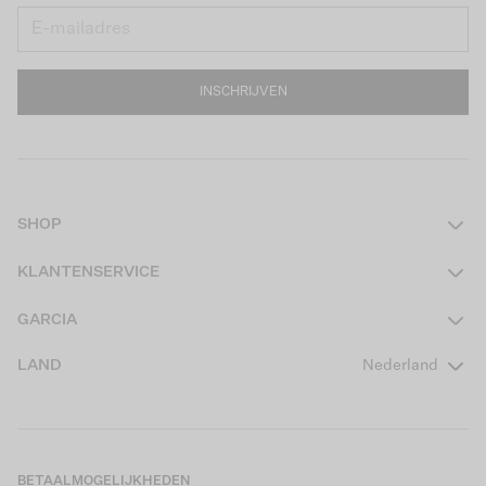
INSCHRIJVEN
SHOP
Dames
KLANTENSERVICE
Heren
Contact
GARCIA
Girls Teens
Veelgestelde vragen
Over ons
LAND
Nederland
Boys Teens
Actievoorwaarden
GARCIA Stories
Girls Kids
Verzending
Our Responsible Journey
Boys Kids
Retourneren
Winkels
BETAALMOGELIJKHEDEN