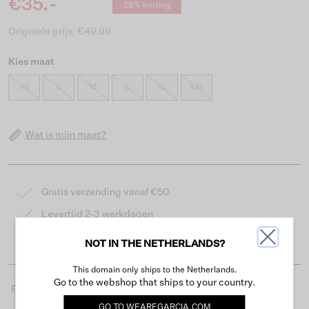
€35.-
29% korting
Originele prijs: €49.99
Kies maat
XS
S
M
L
XL
XXL
Wat is mijn maat?
Gratis verzending vanaf €50
Levertijd 2-3 werkdagen
Gemakkelijk retourneren binnen 30 dagen
NOT IN THE NETHERLANDS?
This domain only ships to the Netherlands.
Go to the webshop that ships to your country.
Productdetails
GO TO
WEAREGARCIA.COM