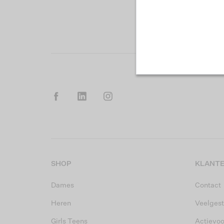
SHOP
KLANTE
Dames
Contact
Heren
Veelgest
Girls Teens
Actievo