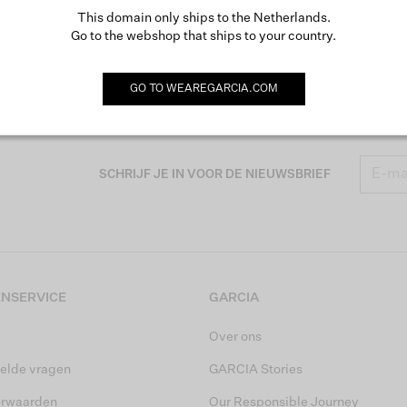
This domain only ships to the Netherlands.
Go to the webshop that ships to your country.
GO TO
WEAREGARCIA.COM
SCHRIJF JE IN VOOR DE NIEUWSBRIEF
NSERVICE
GARCIA
Over ons
elde vragen
GARCIA Stories
orwaarden
Our Responsible Journey