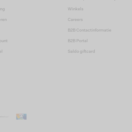
ing
Winkels
eren
Careers
B2B Contactinformatie
ount
B2B Portal
el
Saldo giftcard