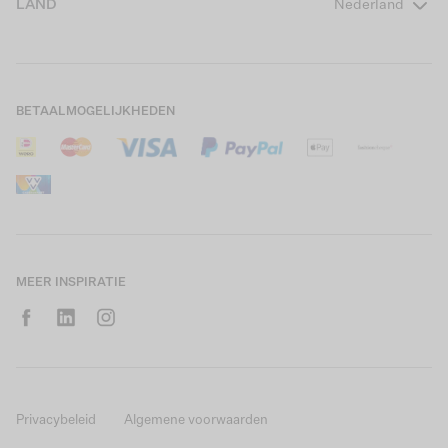
LAND
Nederland
Boys Teens
Actievoorwaarden
GARCIA Stories
Girls Kids
Verzending
Our Responsible Journey
Boys Kids
Retourneren
Winkels
BETAALMOGELIJKHEDEN
Sale
Cookies
Careers
Mijn account
B2B Contactinformatie
Maattabel
B2B Portal
Saldo giftcard
MEER INSPIRATIE
Privacybeleid
Algemene voorwaarden