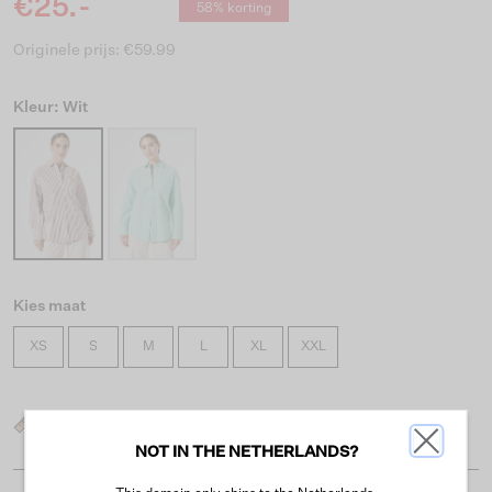
€25.-
58% korting
Originele prijs: €59.99
Kleur: Wit
Kies maat
XS
S
M
L
XL
XXL
Wat is mijn maat?
NOT IN THE NETHERLANDS?