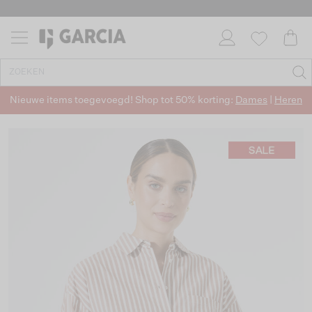
Nieuwe items toegevoegd! Shop tot 50% korting:
Dames
|
Heren