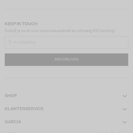
KEEP IN TOUCH
Schrijf je nu in voor onze nieuwsbrief en ontvang €10 korting!
INSCHRIJVEN
SHOP
Dames
KLANTENSERVICE
Heren
Contact
GARCIA
Girls Teens
Veelgestelde vragen
Over ons