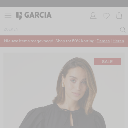
Nieuwe items toegevoegd! Shop tot 50% korting:
Dames
|
Heren