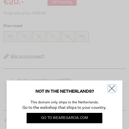
€20.-
66% korting
Originele prijs: €59.99
Kies maat
XS
S
M
L
XL
XXL
Wat is mijn maat?
Gratis verzending vanaf €50
Levertijd 2-3 werkdagen
NOT IN THE NETHERLANDS?
Gemakkelijk retourneren binnen 30 dagen
This domain only ships to the Netherlands.
Go to the webshop that ships to your country.
GO TO
WEAREGARCIA.COM
Productdetails