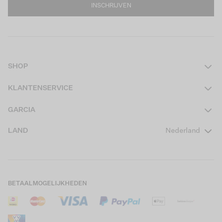
INSCHRIJVEN
SHOP
Dames
KLANTENSERVICE
Heren
Contact
GARCIA
Girls Teens
Veelgestelde vragen
Over ons
LAND
Nederland
Boys Teens
Actievoorwaarden
GARCIA Stories
Girls Kids
Verzending
Our Responsible Journey
Boys Kids
Retourneren
Winkels
BETAALMOGELIJKHEDEN
Sale
Cookies
Careers
Mijn account
B2B Contactinformatie