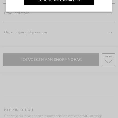
GO TO
WEAREGARCIA.COM
Productdetails
Omschrijving & pasvorm
TOEVOEGEN AAN SHOPPING BAG
KEEP IN TOUCH
Schrijf je nu in voor onze nieuwsbrief en ontvang €10 korting!