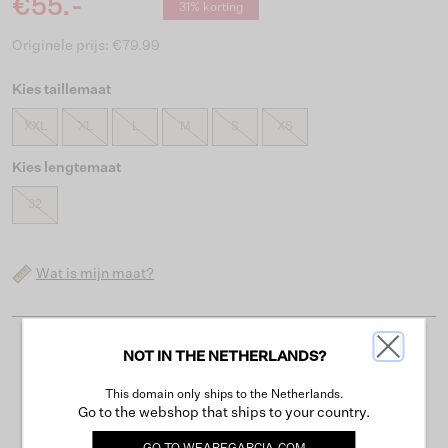
€55.-
31% korting
Originele prijs: €79.99
Kies taillemaat
XXL
XL
L
M
S
XS
Kies lengtemaat
32
Wat is mijn maat?
NOT IN THE NETHERLANDS?
Gratis verzending vanaf €50
Levertijd 2-3 werkdagen
This domain only ships to the Netherlands.
Go to the webshop that ships to your country.
Gemakkelijk retourneren binnen 30 dagen