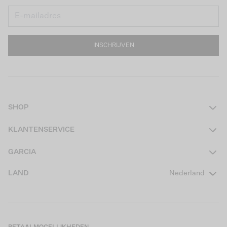
INSCHRIJVEN
SHOP
Dames
KLANTENSERVICE
Heren
Contact
GARCIA
Girls Teens
Veelgestelde vragen
Over ons
LAND
Nederland
Boys Teens
Actievoorwaarden
GARCIA Stories
Girls Kids
Verzending
Our Responsible Journey
Boys Kids
Retourneren
Winkels