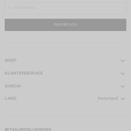
INSCHRIJVEN
SHOP
Dames
KLANTENSERVICE
Heren
Contact
GARCIA
Girls Teens
Veelgestelde vragen
Over ons
LAND
Nederland
Boys Teens
Actievoorwaarden
GARCIA Stories
Girls Kids
Verzending
Our Responsible Journey
Boys Kids
Retourneren
Winkels
BETAALMOGELIJKHEDEN