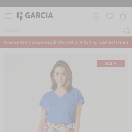
Nieuwe items toegevoegd! Shop tot 50% korting:
Dames
|
Heren