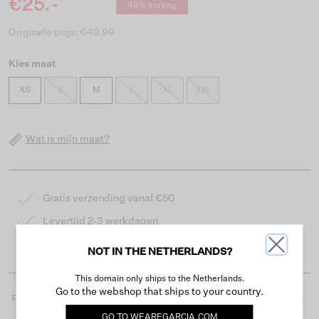
€25.-
49% korting
Originele prijs: €49.99
Kies maat
XS
S
M
L
XL
XXL
Wat is mijn maat?
Gratis verzending vanaf €50
Levertijd 2-3 werkdagen
Gemakkelijk retourneren binnen 30 dagen
NOT IN THE NETHERLANDS?
This domain only ships to the Netherlands.
Go to the webshop that ships to your country.
Productdetails
GO TO
WEAREGARCIA.COM