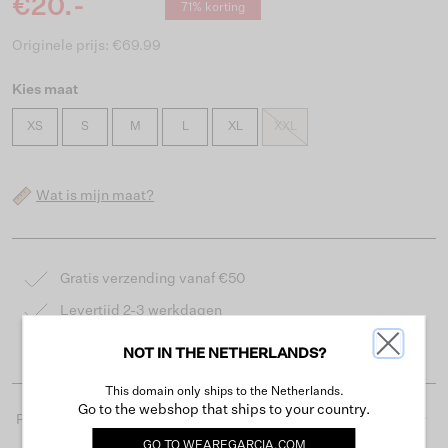
€20.-
71% korting
Originele prijs: €69.99
Kies maat
XS
S
M
L
XL
XXL
Wat is mijn maat?
Gratis verzending vanaf €50
Levertijd 2-3 werkdagen
Gemakkelijk retourneren binnen 30 dagen
NOT IN THE NETHERLANDS?
This domain only ships to the Netherlands.
Go to the webshop that ships to your country.
Productdetails
GO TO
WEAREGARCIA.COM