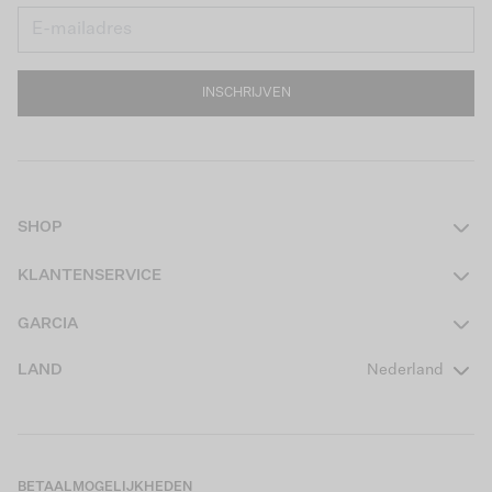
INSCHRIJVEN
SHOP
Dames
KLANTENSERVICE
Heren
Contact
GARCIA
Girls Teens
Veelgestelde vragen
Over ons
LAND
Nederland
Boys Teens
Actievoorwaarden
GARCIA Stories
Girls Kids
Verzending
Our Responsible Journey
Boys Kids
Retourneren
Winkels
BETAALMOGELIJKHEDEN