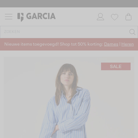
Nieuwe items toegevoegd! Shop tot 50% korting:
Dames
|
Heren