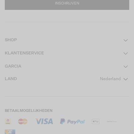
INSCHRIJVEN
SHOP
Dames
KLANTENSERVICE
Heren
Contact
GARCIA
Girls Teens
Veelgestelde vragen
Over ons
LAND
Nederland
Boys Teens
Actievoorwaarden
GARCIA Stories
Girls Kids
Verzending
Our Responsible Journey
Boys Kids
Retourneren
Winkels
BETAALMOGELIJKHEDEN
Sale
Cookies
Careers
Mijn account
B2B Contactinformatie