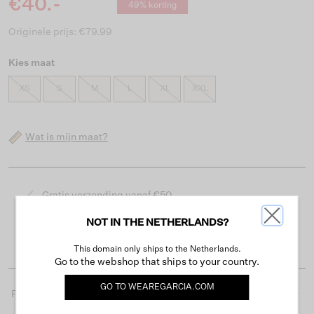
€40.-
49% korting
Originele prijs: €79.99
Kies maat
XS
S
M
L
XL
XXL
Wat is mijn maat?
Gratis verzending vanaf €50
Levertijd 2-3 werkdagen
NOT IN THE NETHERLANDS?
Gemakkelijk retourneren binnen 30 dagen
This domain only ships to the Netherlands.
Go to the webshop that ships to your country.
GO TO
WEAREGARCIA.COM
Productdetails