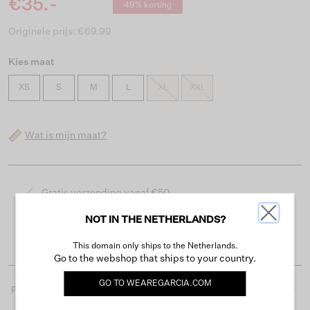
€35.-
49% korting
Originele prijs: €69.99
Kies maat
XS
S
M
L
XL
XXL
Wat is mijn maat?
Gratis verzending vanaf €50
Levertijd 2-3 werkdagen
NOT IN THE NETHERLANDS?
Gemakkelijk retourneren binnen 30 dagen
This domain only ships to the Netherlands.
Go to the webshop that ships to your country.
GO TO
WEAREGARCIA.COM
Productdetails