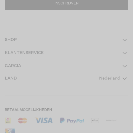
INSCHRIJVEN
SHOP
Dames
KLANTENSERVICE
Heren
Contact
GARCIA
Girls Teens
Veelgestelde vragen
Over ons
LAND
Nederland
Boys Teens
Actievoorwaarden
GARCIA Stories
Girls Kids
Verzending
Our Responsible Journey
Boys Kids
Retourneren
Winkels
BETAALMOGELIJKHEDEN
Sale
Cookies
Careers
Mijn account
B2B Contactinformatie