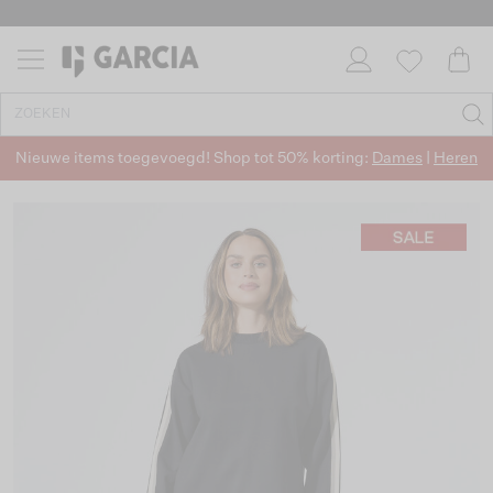
Nieuwe items toegevoegd! Shop tot 50% korting:
Dames
|
Heren