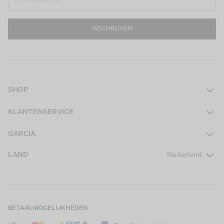
INSCHRIJVEN
SHOP
Dames
KLANTENSERVICE
Heren
Contact
GARCIA
Girls Teens
Veelgestelde vragen
Over ons
LAND
Nederland
Boys Teens
Actievoorwaarden
GARCIA Stories
Girls Kids
Verzending
Our Responsible Journey
Boys Kids
Retourneren
Winkels
BETAALMOGELIJKHEDEN
Sale
Cookies
Careers