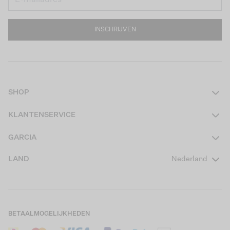
INSCHRIJVEN
SHOP
Dames
KLANTENSERVICE
Heren
Contact
GARCIA
Girls Teens
Veelgestelde vragen
Over ons
LAND
Nederland
Boys Teens
Actievoorwaarden
GARCIA Stories
Girls Kids
Verzending
Our Responsible Journey
Boys Kids
Retourneren
Winkels
BETAALMOGELIJKHEDEN
Sale
Cookies
Careers