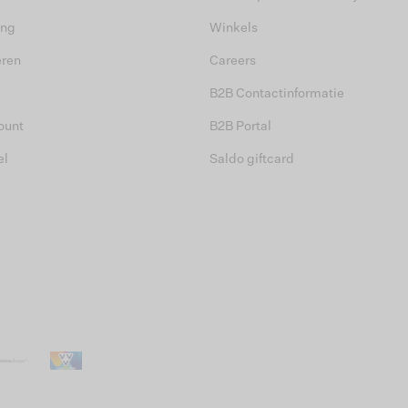
ing
Winkels
eren
Careers
B2B Contactinformatie
ount
B2B Portal
el
Saldo giftcard