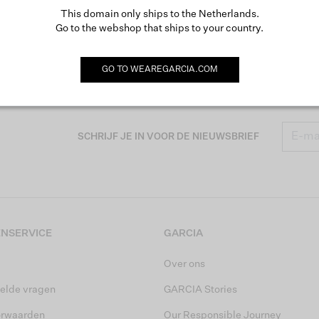
This domain only ships to the Netherlands.
Go to the webshop that ships to your country.
GO TO
WEAREGARCIA.COM
SCHRIJF JE IN VOOR DE NIEUWSBRIEF
NSERVICE
GARCIA
Over ons
elde vragen
GARCIA Stories
orwaarden
Our Responsible Journey