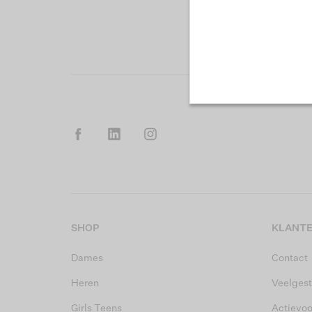
SHOP
KLANTE
Dames
Contact
Heren
Veelgest
Girls Teens
Actievo